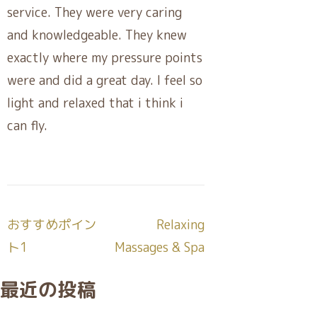
service. They were very caring
and knowledgeable. They knew
exactly where my pressure points
were and did a great day. I feel so
light and relaxed that i think i
can fly.
投
おすすめポイン
Relaxing
稿
ト1
Massages & Spa
ナ
最近の投稿
ビ
ゲ