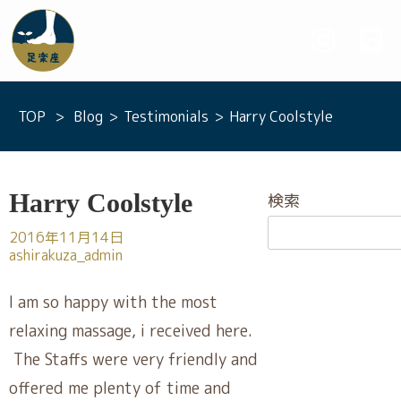
足楽座 -あしらくざ- | 大阪・豊中市東豊中
のふくらはぎと全身もみほぐし
TOP
>
Blog
>
Testimonials
>
Harry Coolstyle
Harry Coolstyle
検索
2016年11月14日
ashirakuza_admin
I am so happy with the most
relaxing massage, i received here.
The Staffs were very friendly and
offered me plenty of time and